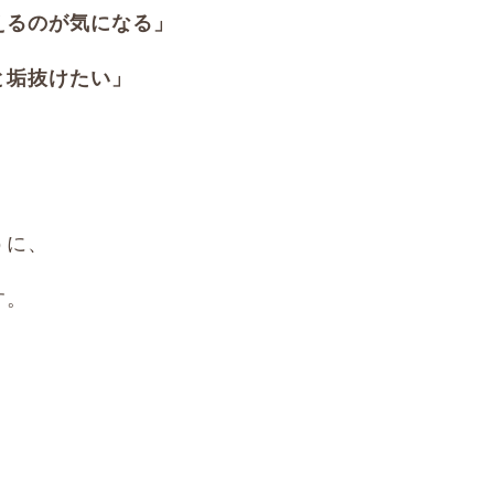
えるのが気になる」
と垢抜けたい」
うに、
す。
、